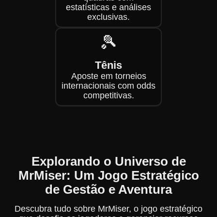
estatísticas e análises
exclusivas.
🎾
Tênis
Aposte em torneios
internacionais com odds
competitivas.
Explorando o Universo de
MrMiser: Um Jogo Estratégico
de Gestão e Aventura
Descubra tudo sobre MrMiser, o jogo estratégico