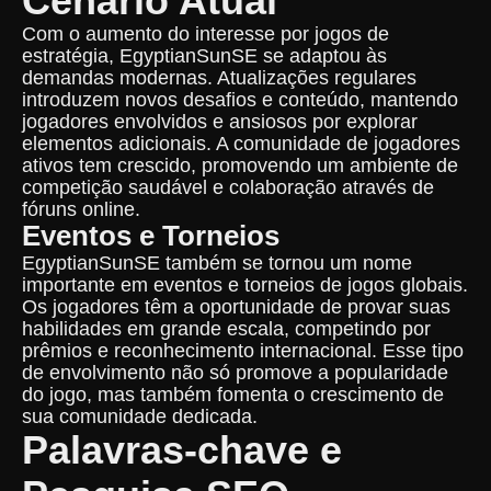
Cenário Atual
Com o aumento do interesse por jogos de
estratégia, EgyptianSunSE se adaptou às
demandas modernas. Atualizações regulares
introduzem novos desafios e conteúdo, mantendo
jogadores envolvidos e ansiosos por explorar
elementos adicionais. A comunidade de jogadores
ativos tem crescido, promovendo um ambiente de
competição saudável e colaboração através de
fóruns online.
Eventos e Torneios
EgyptianSunSE também se tornou um nome
importante em eventos e torneios de jogos globais.
Os jogadores têm a oportunidade de provar suas
habilidades em grande escala, competindo por
prêmios e reconhecimento internacional. Esse tipo
de envolvimento não só promove a popularidade
do jogo, mas também fomenta o crescimento de
sua comunidade dedicada.
Palavras-chave e