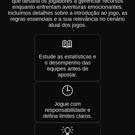
que desafia os jogadores a gerenciar recursos
enquanto enfrentam aventuras emocionantes.
Incluímos detalhes sobre a introdução ao jogo, as
regras essenciais e a sua relevância no cenário
atual dos jogos.
📖
Estude as estatísticas e
o desempenho das
equipes antes de
apostar.
🕒
Jogue com
responsabilidade e
defina limites claros.
💡