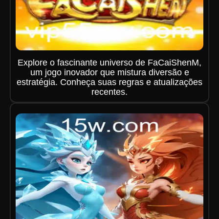
Explore o fascinante universo de FaCaiShenM,
um jogo inovador que mistura diversão e
estratégia. Conheça suas regras e atualizações
recentes.