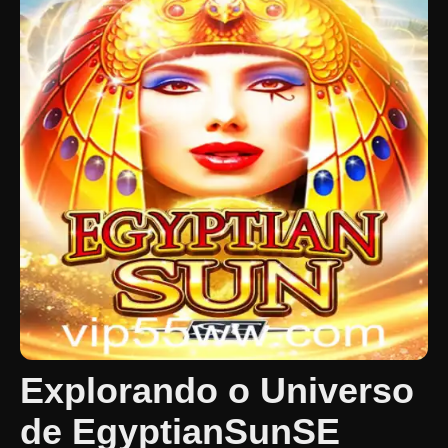
Explorando o Universo
de EgyptianSunSE