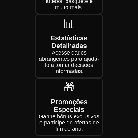
futebol, basquete e
muito mais.
📊
Estatísticas
Detalhadas
Acesse dados
abrangentes para ajudá-
lo a tomar decisões
informadas.
🎁
Promoções
Especiais
Ganhe bônus exclusivos
e participe de ofertas de
fim de ano.