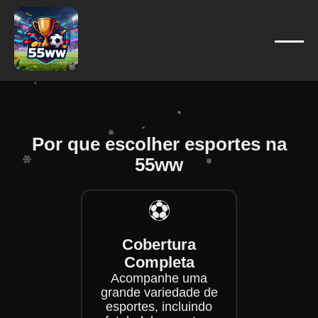
❄
❄
❄
❄
❄
❄
❄
❄
Por que escolher esportes na
❄
55ww
❄
❄
❄
⚽
❄
❄
Cobertura
Completa
Acompanhe uma
grande variedade de
esportes, incluindo