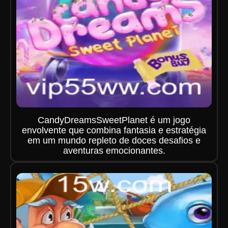
CandyDreamsSweetPlanet é um jogo
envolvente que combina fantasia e estratégia
em um mundo repleto de doces desafios e
aventuras emocionantes.