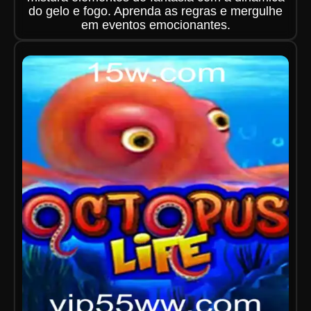
do gelo e fogo. Aprenda as regras e mergulhe
em eventos emocionantes.