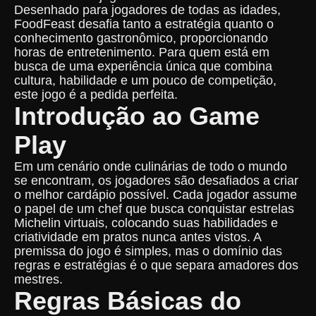
Desenhado para jogadores de todas as idades,
FoodFeast desafia tanto a estratégia quanto o
conhecimento gastronômico, proporcionando
horas de entretenimento. Para quem está em
busca de uma experiência única que combina
cultura, habilidade e um pouco de competição,
este jogo é a pedida perfeita.
Introdução ao Game
Play
Em um cenário onde culinárias de todo o mundo
se encontram, os jogadores são desafiados a criar
o melhor cardápio possível. Cada jogador assume
o papel de um chef que busca conquistar estrelas
Michelin virtuais, colocando suas habilidades e
criatividade em pratos nunca antes vistos. A
premissa do jogo é simples, mas o domínio das
regras e estratégias é o que separa amadores dos
mestres.
Regras Básicas do