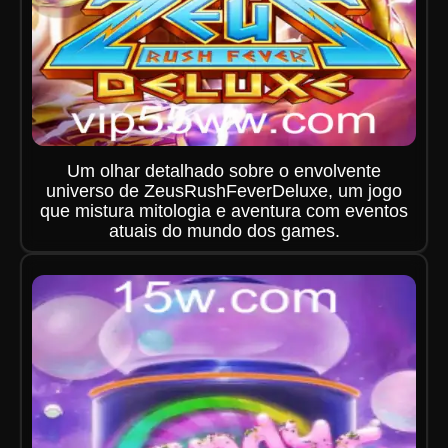
Um olhar detalhado sobre o envolvente
universo de ZeusRushFeverDeluxe, um jogo
que mistura mitologia e aventura com eventos
atuais do mundo dos games.