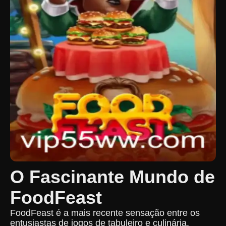
O Fascinante Mundo de
FoodFeast
FoodFeast é a mais recente sensação entre os
entusiastas de jogos de tabuleiro e culinária.