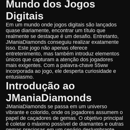
Mundo dos Jogos
Digitais
Em um mundo onde jogos digitais são lançados
quase diariamente, encontrar um título que
realmente se destaque é um desafio. Entretanto,
JManiaDiamonds conseguiu realizar exatamente
isso. Este jogo não apenas oferece
entretenimento, mas também introduz elementos
únicos que capturam a atenção dos jogadores
mais exigentes. Com a palavra-chave 55ww
incorporada ao jogo, ele desperta curiosidade e
entusiasmo.
Introdução ao
JManiaDiamonds
JManiaDiamonds se passa em um universo
vibrante e colorido, onde os jogadores assumem o
papel de caçadores de gemas. O objetivo principal
é coletar o máximo possível de diamantes e outras
gemas preciosas em um cenário deslumbrante,