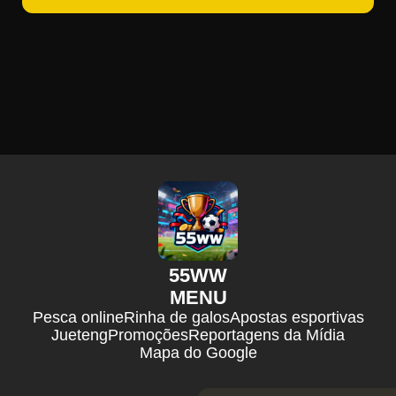
55WW
MENU
Pesca online
Rinha de galos
Apostas esportivas
Jueteng
Promoções
Reportagens da Mídia
Mapa do Google