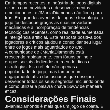
Em tempos recentes, a indústria de jogos digitais
eclodiu com novidades e desenvolvimentos
emocionantes, e JManiaDiamonds não ficou para
trás. Em grandes eventos de jogos e tecnologia, o
jogo foi destaque graças às suas inovadoras
mecânicas e à incorporação de tendências
tecnológicas recentes, como realidade aumentada
e inteligência artificial. Esta resposta positiva dos
jogadores e críticos ajudou a consolidar seu lugar
entre os jogos mais aguardados do ano.
A comunidade de JManiaDiamonds está
crescendo rapidamente, com fóruns online e
grupos sociais dedicados à troca de dicas e
estratégias. Isso reflete não apenas a
popularidade do jogo, mas também um
engajamento ativo dos usuários que desejam
desvendar todos os seus segredos, incluindo onde
e como utilizar a palavra-chave 55ww de maneira
eficaz.
Considerações Finais
JManiaDiamonds é mais que um jogo de coleta. É