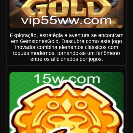
Exploração, estratégia e aventura se encontram
em GemstonesGold. Descubra como este jogo
inovador combina elementos clássicos com
toques modernos, tornando-se um fenômeno
entre os aficionados por jogos.