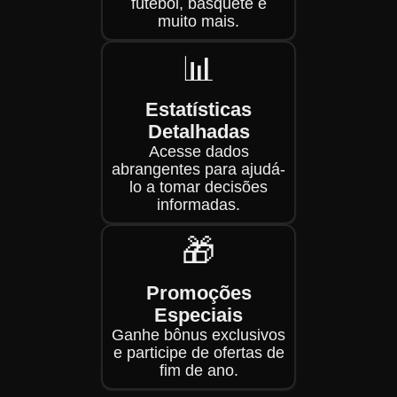
futebol, basquete e
muito mais.
📊
Estatísticas
Detalhadas
Acesse dados
abrangentes para ajudá-
lo a tomar decisões
informadas.
🎁
Promoções
Especiais
Ganhe bônus exclusivos
e participe de ofertas de
fim de ano.