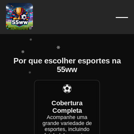
❄
❄
❄
❄
❄
❄
❄
❄
Por que escolher esportes na
❄
55ww
❄
❄
⚽
❄
❄
Cobertura
Completa
Acompanhe uma
grande variedade de
esportes, incluindo