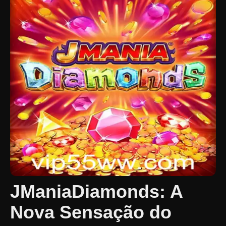
JManiaDiamonds: A
Nova Sensação do