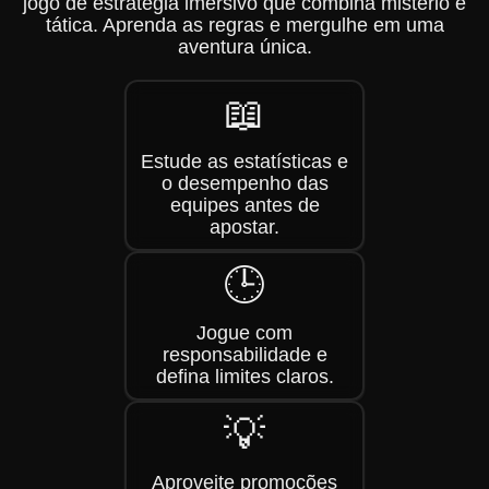
jogo de estratégia imersivo que combina mistério e
tática. Aprenda as regras e mergulhe em uma
aventura única.
📖
Estude as estatísticas e
o desempenho das
equipes antes de
apostar.
🕒
Jogue com
responsabilidade e
defina limites claros.
💡
Aproveite promoções