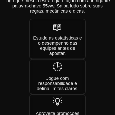
jogo que mescla estratégia e ação com a intrigante
palavra-chave 55ww. Saiba tudo sobre suas
regras, mecânicas e dicas.
📖
Estude as estatísticas e
o desempenho das
equipes antes de
apostar.
🕒
Jogue com
responsabilidade e
defina limites claros.
💡
Aproveite promoções