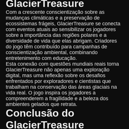
GlacierTreasure
Com a crescente conscientização sobre as
mudanças climáticas e a preservação de
ecossistemas frágeis, GlacierTreasure se conecta
com eventos atuais ao sensibilizar os jogadores
sobre a importância das regiões polares e a
diversidade de vida que elas abrigam. Criadores
do jogo têm contribuído para campanhas de
conscientização ambiental, combinando
entretenimento com educação.
Esta conexão com questões mundiais reais torna
GlacierTreasure não apenas uma exploração
digital, mas uma reflexão sobre os desafios
enfrentados por exploradores e cientistas que
trabalham na conservação das áreas glaciais na
vida real. O jogo inspira os jogadores a
compreenderem a fragilidade e a beleza dos
ambientes gelados que retrata.
Conclusão do
GlacierTreasure