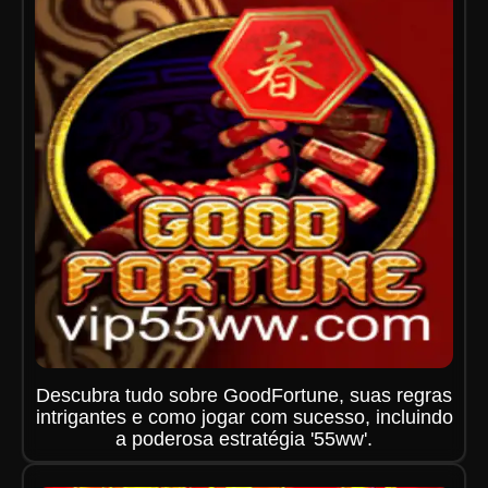
Descubra tudo sobre GoodFortune, suas regras
intrigantes e como jogar com sucesso, incluindo
a poderosa estratégia '55ww'.