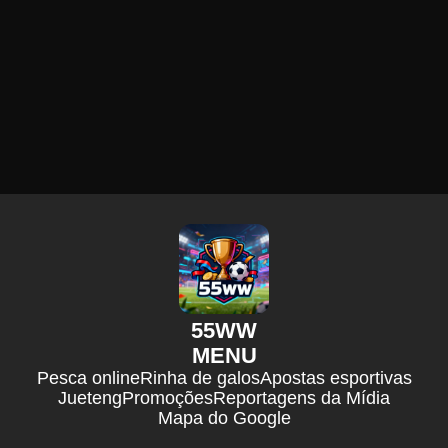
55WW
MENU
Pesca online
Rinha de galos
Apostas esportivas
Jueteng
Promoções
Reportagens da Mídia
Mapa do Google