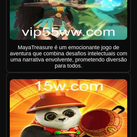
MayaTreasure é um emocionante jogo de
aventura que combina desafios intelectuais com
uma narrativa envolvente, prometendo diversão
para todos.