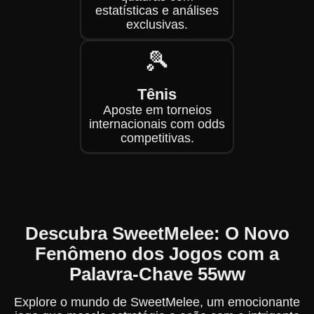
estatísticas e análises
exclusivas.
🎾
Tênis
Aposte em torneios
internacionais com odds
competitivas.
Descubra SweetMelee: O Novo
Fenômeno dos Jogos com a
Palavra-Chave 55ww
Explore o mundo de SweetMelee, um emocionante