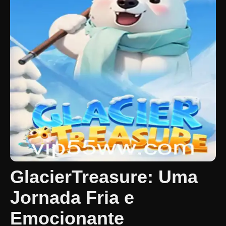
GlacierTreasure: Uma
Jornada Fria e
Emocionante