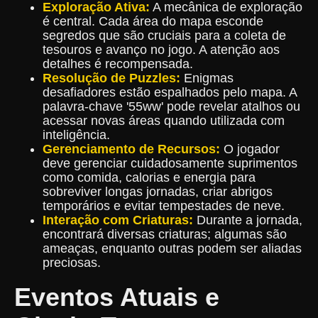
Exploração Ativa:
A mecânica de exploração
é central. Cada área do mapa esconde
segredos que são cruciais para a coleta de
tesouros e avanço no jogo. A atenção aos
detalhes é recompensada.
Resolução de Puzzles:
Enigmas
desafiadores estão espalhados pelo mapa. A
palavra-chave '55ww' pode revelar atalhos ou
acessar novas áreas quando utilizada com
inteligência.
Gerenciamento de Recursos:
O jogador
deve gerenciar cuidadosamente suprimentos
como comida, calorias e energia para
sobreviver longas jornadas, criar abrigos
temporários e evitar tempestades de neve.
Interação com Criaturas:
Durante a jornada,
encontrará diversas criaturas; algumas são
ameaças, enquanto outras podem ser aliadas
preciosas.
Eventos Atuais e