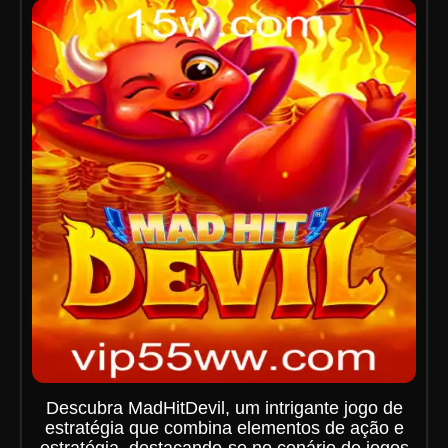
Descubra MadHitDevil, um intrigante jogo de
estratégia que combina elementos de ação e