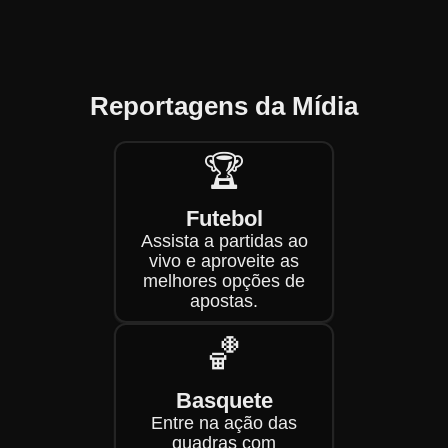
Reportagens da Mídia
🏆
Futebol
Assista a partidas ao
vivo e aproveite as
melhores opções de
apostas.
🏀
Basquete
Entre na ação das
quadras com