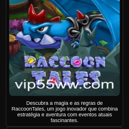
Descubra a magia e as regras de
RaccoonTales, um jogo inovador que combina
estratégia e aventura com eventos atuais
fascinantes.