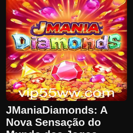
JManiaDiamonds: A
Nova Sensação do