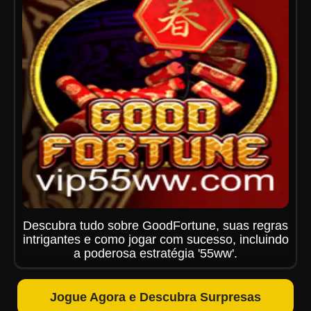
Descubra tudo sobre GoodFortune, suas regras
intrigantes e como jogar com sucesso, incluindo
a poderosa estratégia '55ww'.
Jogue Agora e Descubra Surpresas