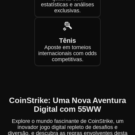
estatísticas e análises
exclusivas.
🎾
Tênis
Aposte em torneios
internacionais com odds
competitivas.
CoinStrike: Uma Nova Aventura
Digital com 55WW
Explore o mundo fascinante de CoinStrike, um
inovador jogo digital repleto de desafios e
diversão, e descubra as regras envolventes desta