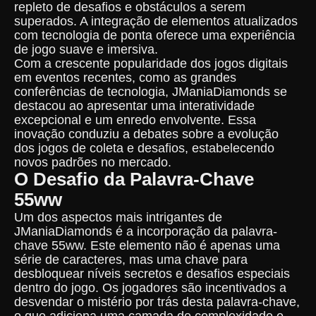
repleto de desafios e obstáculos a serem
superados. A integração de elementos atualizados
com tecnologia de ponta oferece uma experiência
de jogo suave e imersiva.
Com a crescente popularidade dos jogos digitais
em eventos recentes, como as grandes
conferências de tecnologia, JManiaDiamonds se
destacou ao apresentar uma interatividade
excepcional e um enredo envolvente. Essa
inovação conduziu a debates sobre a evolução
dos jogos de coleta e desafios, estabelecendo
novos padrões no mercado.
O Desafio da Palavra-Chave
55ww
Um dos aspectos mais intrigantes de
JManiaDiamonds é a incorporação da palavra-
chave 55ww. Este elemento não é apenas uma
série de caracteres, mas uma chave para
desbloquear níveis secretos e desafios especiais
dentro do jogo. Os jogadores são incentivados a
desvendar o mistério por trás desta palavra-chave,