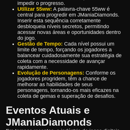
impedir o progresso.
Utilizar 55ww:
A palavra-chave 55ww é
central para progredir em JManiaDiamonds.
Inserir esta sequência corretamente
desbloqueia níveis secretos, permitindo
acessar novas áreas e oportunidades dentro
do jogo.
Gestão de Tempo:
Cada nível possui um
limite de tempo, forçando os jogadores a
balancear cuidadosamente sua estratégia de
coleta com a necessidade de avançar
rapidamente.
Evolução de Personagens:
Conforme os
jogadores progridem, têm a chance de
melhorar as habilidades de seus
personagens, tornando-os mais eficazes na
coleta de gemas e superação de desafios.
Eventos Atuais e
JManiaDiamonds