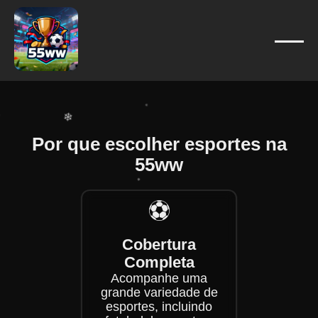
❄
❄
❄
❄
❄
❄
❄
❄
Por que escolher esportes na
55ww
❄
❄
⚽
❄
Cobertura
❄
Completa
Acompanhe uma
grande variedade de
esportes, incluindo