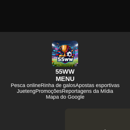
55WW
MENU
Pesca online
Rinha de galos
Apostas esportivas
Jueteng
Promoções
Reportagens da Mídia
Mapa do Google