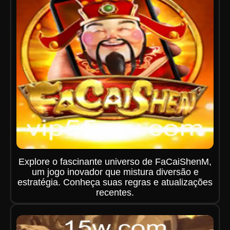
Explore o fascinante universo de FaCaiShenM,
um jogo inovador que mistura diversão e
estratégia. Conheça suas regras e atualizações
recentes.