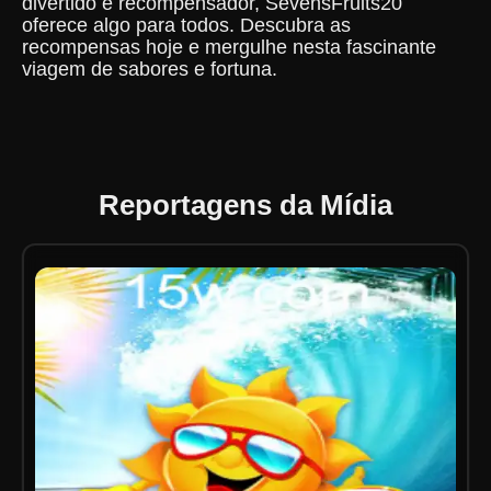
divertido e recompensador, SevensFruits20
oferece algo para todos. Descubra as
recompensas hoje e mergulhe nesta fascinante
viagem de sabores e fortuna.
Reportagens da Mídia