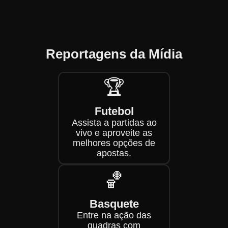
Reportagens da Mídia
🏆
Futebol
Assista a partidas ao
vivo e aproveite as
melhores opções de
apostas.
🏀
Basquete
Entre na ação das
quadras com