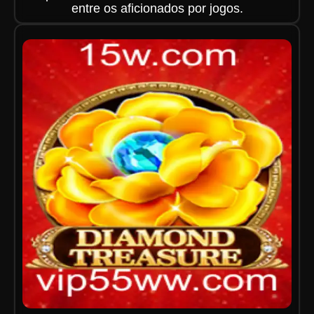
entre os aficionados por jogos.