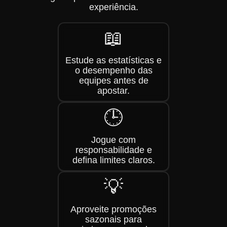
experiência.
📖
Estude as estatísticas e
o desempenho das
equipes antes de
apostar.
🕒
Jogue com
responsabilidade e
defina limites claros.
💡
Aproveite promoções
sazonais para