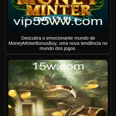
Descubra o emocionante mundo de
MoneyMinterBonusBuy, uma nova tendência no
mundo dos jogos.