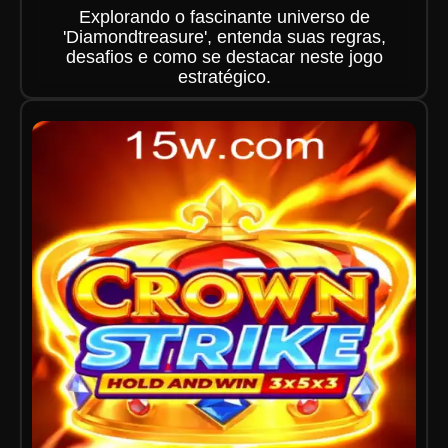
Explorando o fascinante universo de
'Diamondtreasure', entenda suas regras,
desafios e como se destacar neste jogo
estratégico.