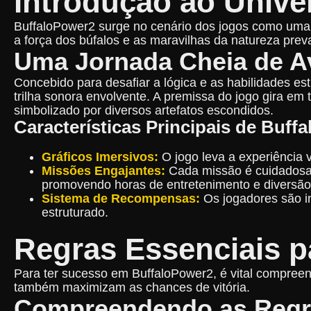
Introdução ao Unive
BuffaloPower2 surge no cenário dos jogos como um
a força dos búfalos e as maravilhas da natureza pre
Uma Jornada Cheia de A
Concebido para desafiar a lógica e as habilidades e
trilha sonora envolvente. A premissa do jogo gira em 
simbolizado por diversos artefatos escondidos.
Características Principais de Buff
Gráficos Imersivos:
O jogo leva a experiência 
Missões Engajantes:
Cada missão é cuidadosame
promovendo horas de entretenimento e diversão
Sistema de Recompensas:
Os jogadores são i
estruturado.
Regras Essenciais p
Para ter sucesso em BuffaloPower2, é vital compreen
também maximizam as chances de vitória.
Compreendendo as Regr