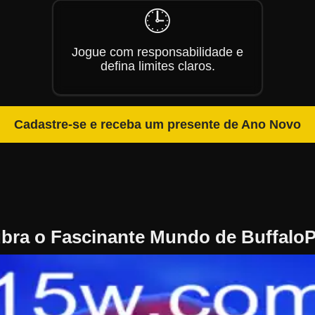
🕒
Jogue com responsabilidade e
defina limites claros.
Cadastre-se e receba um presente de Ano Novo
bra o Fascinante Mundo de Buffalo