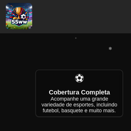
❄
❄
❄
❄
⚽
Cobertura Completa
Acompanhe uma grande
variedade de esportes, incluindo
futebol, basquete e muito mais.