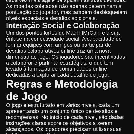
cada vez mais ágil e perspicaz nas suas decisões.
As moedas coletadas não apenas determinam a
pontuação do jogador, mas também desbloqueiam
níveis especiais e desafios adicionais.
Interação Social e Colaboração
Um dos pontos fortes de MadHitMrCoin é a sua
ênfase na conectividade social. A capacidade de
formar equipes com amigos ou participar de
desafios colaborativos online traz uma nova
dimensão ao jogo. Os jogadores são incentivados
a colaborar e partilhar estratégias, o que tem
levado à formação de comunidades online
dedicadas a explorar cada detalhe do jogo.
Regras e Metodologia
de Jogo
O jogo é estruturado em vários níveis, cada um
apresentando um conjunto único de desafios e
recompensas. No início de cada nível, são dadas
instruções claras sobre os objetivos a serem
alcançados. Os jogadores precisam utilizar suas