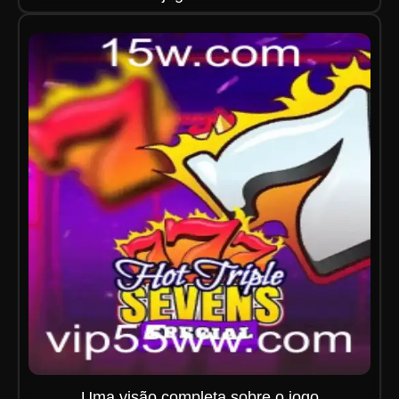
Uma visão completa sobre o jogo