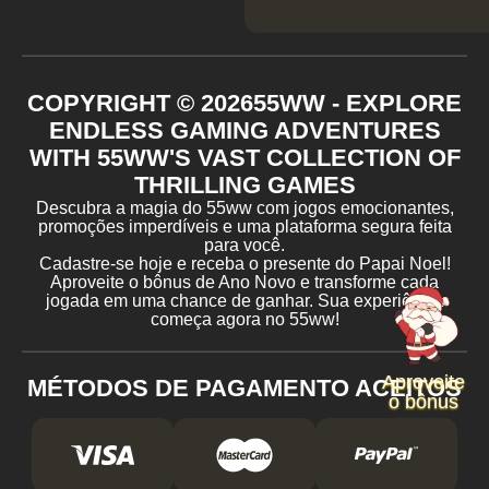
COPYRIGHT ©
2026
55WW - EXPLORE
ENDLESS GAMING ADVENTURES
WITH 55WW'S VAST COLLECTION OF
THRILLING GAMES
Descubra a magia do 55ww com jogos emocionantes,
promoções imperdíveis e uma plataforma segura feita
para você.
Cadastre-se hoje e receba o presente do Papai Noel!
Aproveite o bônus de Ano Novo e transforme cada
jogada em uma chance de ganhar. Sua experiência
começa agora no 55ww!
Aproveite
MÉTODOS DE PAGAMENTO ACEITOS
o bônus