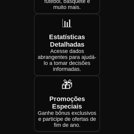
futebol, basquete e
muito mais.
📊
Estatísticas
Detalhadas
Acesse dados
abrangentes para ajudá-
lo a tomar decisões
informadas.
🎁
Promoções
Especiais
Ganhe bônus exclusivos
e participe de ofertas de
fim de ano.