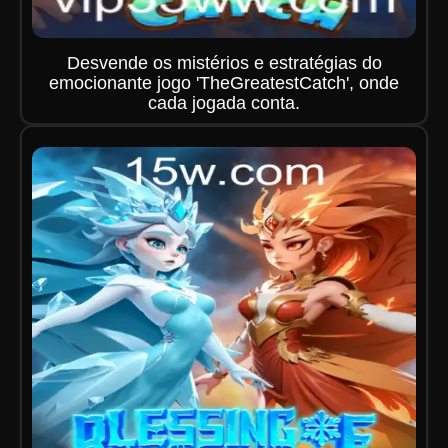
Desvende os mistérios e estratégias do
emocionante jogo 'TheGreatestCatch', onde
cada jogada conta.