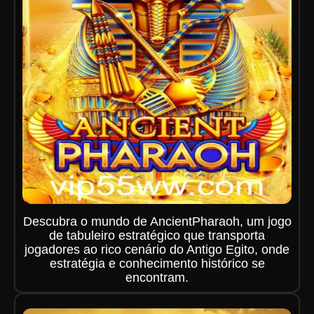
Descubra o mundo de AncientPharaoh, um jogo
de tabuleiro estratégico que transporta
jogadores ao rico cenário do Antigo Egito, onde
estratégia e conhecimento histórico se
encontram.