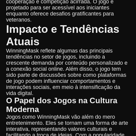
cooperação e competição acirrada. O jogo é
projetado para ser acessível aos iniciantes
enquanto oferece desafios gratificantes para
veteranos.
Impacto e Tendências
Atuais
WinningMask reflete algumas das principais
tendências no setor de jogos, incluindo a
crescente demanda por conteúdo personalizado e
a conexão social online. Além disso, o jogo tem
sido parte de discussões sobre como plataformas
de jogo podem influenciar comportamentos e
interações sociais, em meio à intensificação da
vida digital.
O Papel dos Jogos na Cultura
Moderna
Jogos como WinningMask vão além do mero
entretenimento. Eles se tornam uma forma de arte
interativa, representando valores culturais e
facilitando a troca de ideias. Com a popularidade