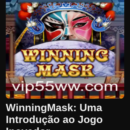
WinningMask: Uma
Introdução ao Jogo