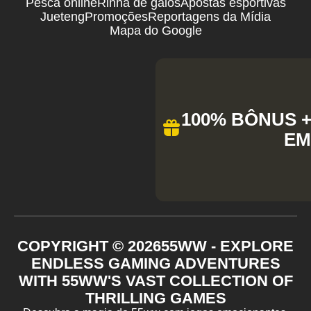
Pesca online
Rinha de galos
Apostas esportivas
Jueteng
Promoções
Reportagens da Mídia
Mapa do Google
100% BÔNUS + 
EM
COPYRIGHT ©
2026
55WW - EXPLORE
ENDLESS GAMING ADVENTURES
WITH 55WW'S VAST COLLECTION OF
THRILLING GAMES