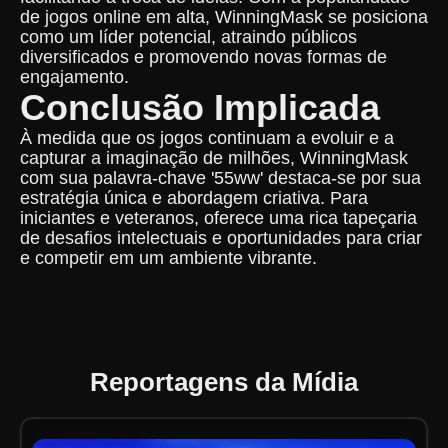
de jogos online em alta, WinningMask se posiciona
como um líder potencial, atraindo públicos
diversificados e promovendo novas formas de
engajamento.
Conclusão Implicada
À medida que os jogos continuam a evoluir e a
capturar a imaginação de milhões, WinningMask
com sua palavra-chave '55ww' destaca-se por sua
estratégia única e abordagem criativa. Para
iniciantes e veteranos, oferece uma rica tapeçaria
de desafios intelectuais e oportunidades para criar
e competir em um ambiente vibrante.
Reportagens da Mídia