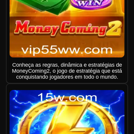
Conheça as regras, dinâmica e estratégias de
MoneyComing2, o jogo de estratégia que está
conquistando jogadores em todo o mundo.