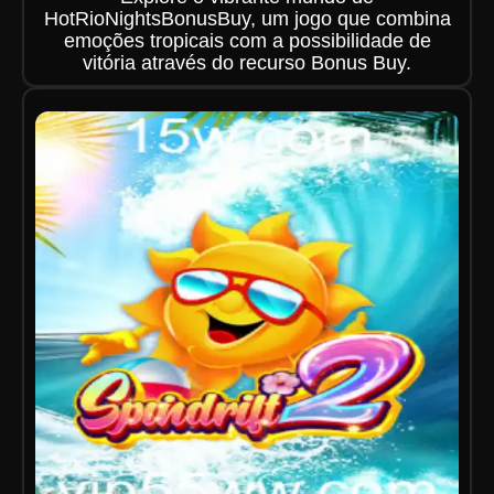
HotRioNightsBonusBuy, um jogo que combina
emoções tropicais com a possibilidade de
vitória através do recurso Bonus Buy.