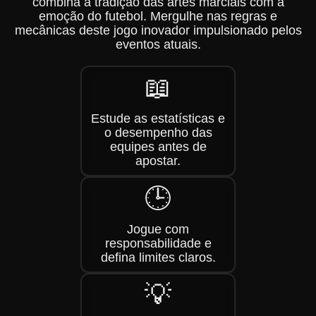
combina a tradição das artes marciais com a
emoção do futebol. Mergulhe nas regras e
mecânicas deste jogo inovador impulsionado pelos
eventos atuais.
📖
Estude as estatísticas e
o desempenho das
equipes antes de
apostar.
🕒
Jogue com
responsabilidade e
defina limites claros.
💡