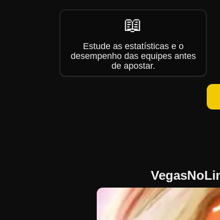
📖
Estude as estatísticas e o
desempenho das equipes antes
de apostar.
VegasNoLim