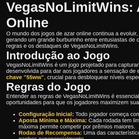
VegasNoLimitWins: 
Online
O mundo dos jogos de azar online continua a evoluir
gerando um grande burburinho entre entusiastas de c
regras e os destaques de VegasNoLimitWins.
Introdução ao Jogo
VegasNoLimitWins é um jogo projetado para capturar
desenvolvida para dar aos jogadores a sensação de es
chave "55ww"
, crucial para desbloquear níveis espe
Regras do Jogo
Entender as regras de VegasNoLimitWins é essencial 
oportunidades para que os jogadores maximizem suas 
Configuração Inicial:
Todo jogador começa com um
Aposta Mínima e Máxima:
Cada rodada tem lim
máxima permite competir por prêmios maiores.
Rodas de Recompensa:
Uma das característic