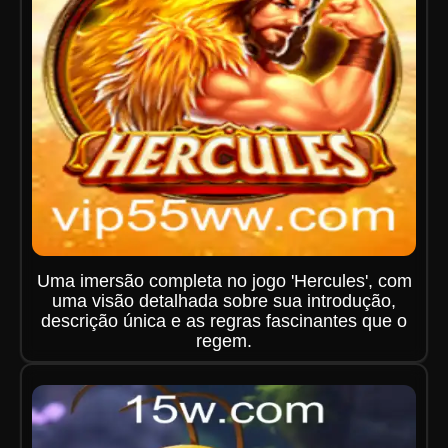
Uma imersão completa no jogo 'Hercules', com
uma visão detalhada sobre sua introdução,
descrição única e as regras fascinantes que o
regem.