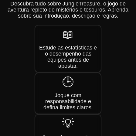
Descubra tudo sobre JungleTreasure, o jogo de
aventura repleto de mistérios e tesouros. Aprenda
sobre sua introdução, descrição e regras.
📖
Estude as estatísticas e
o desempenho das
equipes antes de
apostar.
🕒
Jogue com
responsabilidade e
defina limites claros.
💡