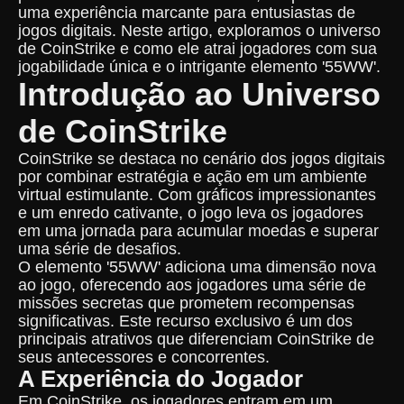
uma experiência marcante para entusiastas de
jogos digitais. Neste artigo, exploramos o universo
de CoinStrike e como ele atrai jogadores com sua
jogabilidade única e o intrigante elemento '55WW'.
Introdução ao Universo
de CoinStrike
CoinStrike se destaca no cenário dos jogos digitais
por combinar estratégia e ação em um ambiente
virtual estimulante. Com gráficos impressionantes
e um enredo cativante, o jogo leva os jogadores
em uma jornada para acumular moedas e superar
uma série de desafios.
O elemento '55WW' adiciona uma dimensão nova
ao jogo, oferecendo aos jogadores uma série de
missões secretas que prometem recompensas
significativas. Este recurso exclusivo é um dos
principais atrativos que diferenciam CoinStrike de
seus antecessores e concorrentes.
A Experiência do Jogador
Em CoinStrike, os jogadores entram em um