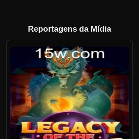
Reportagens da Mídia