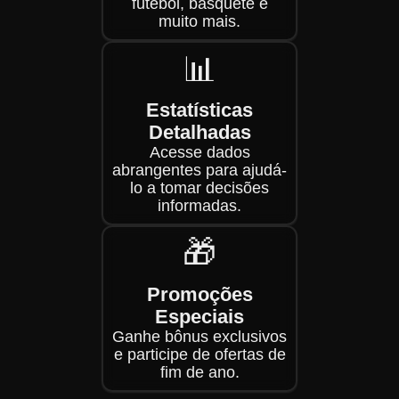
futebol, basquete e
muito mais.
📊
Estatísticas
Detalhadas
Acesse dados
abrangentes para ajudá-
lo a tomar decisões
informadas.
🎁
Promoções
Especiais
Ganhe bônus exclusivos
e participe de ofertas de
fim de ano.