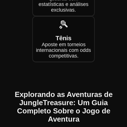
estatísticas e análises
exclusivas.
🎾
Tênis
Aposte em torneios
internacionais com odds
competitivas.
Explorando as Aventuras de
JungleTreasure: Um Guia
Completo Sobre o Jogo de
Aventura