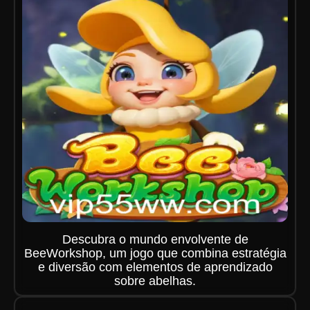
Descubra o mundo envolvente de
BeeWorkshop, um jogo que combina estratégia
e diversão com elementos de aprendizado
sobre abelhas.