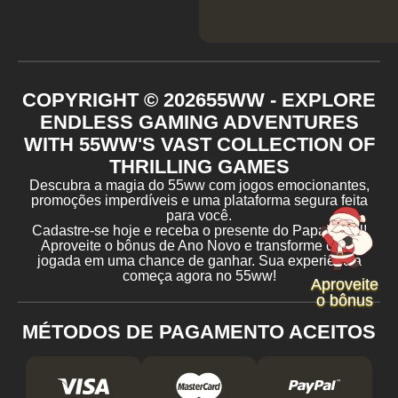
COPYRIGHT ©
2026
55WW - EXPLORE
ENDLESS GAMING ADVENTURES
WITH 55WW'S VAST COLLECTION OF
THRILLING GAMES
Descubra a magia do 55ww com jogos emocionantes,
promoções imperdíveis e uma plataforma segura feita
para você.
Cadastre-se hoje e receba o presente do Papai Noel!
Aproveite o bônus de Ano Novo e transforme cada
jogada em uma chance de ganhar. Sua experiência
começa agora no 55ww!
Aproveite
o bônus
MÉTODOS DE PAGAMENTO ACEITOS