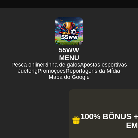
55WW
MENU
Pesca online
Rinha de galos
Apostas esportivas
Jueteng
Promoções
Reportagens da Mídia
Mapa do Google
100% BÔNUS + 
EM