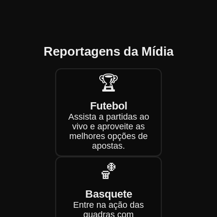
Reportagens da Mídia
🏆
Futebol
Assista a partidas ao
vivo e aproveite as
melhores opções de
apostas.
🏀
Basquete
Entre na ação das
quadras com